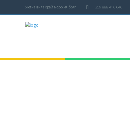
Уютна вила край морския бряг
++359 888 416 646