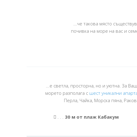
...че такова място съществу
почивка на море на вас и сем
...е светла, просторна, но и уютна. За В
морето разполага с
шест уникални апарт
Перла, Чайка, Морска пяна, Раков
. . .
30 м от плаж Кабакум