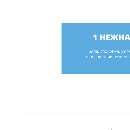
1 НЕЖНА
Бяла, спокойна, уют
слънчеви лъчи нежно пъ