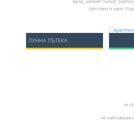
Вила „Белият гълъб“ разпо
тристаен и едно студ
МОРСКА ПЯНА
...че 
...че най-накрая