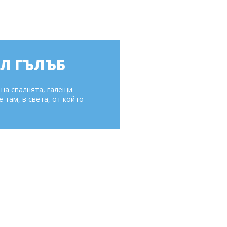
ЯЛ ГЪЛЪБ
 на спалнята, галещи
 там, в света, от който