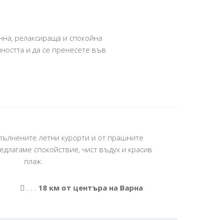
енна, релаксираща и спокойна
лността и да се пренесете във
епълнените летни курорти и от прашните
редлагаме спокойствие, чист въдух и красив
плаж.
. . .
18 км от центъра на Варна