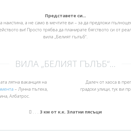
Представете си...
ва наистина, а не само в мечтите ви – за да предложи пълноц
ейството ви! Просто трябва да планирате бягството си от реа
вила „Белият гълъб“.
ВИЛА „БЕЛИЯТ ГЪЛЪБ“...
ашата лятна ваканция на
Далеч от хаоса в пр
амента
– Лунна пътека,
градски улици, тук ви п
ина, Албатрос.
. . .
3 км от к.к. Златни пясъци