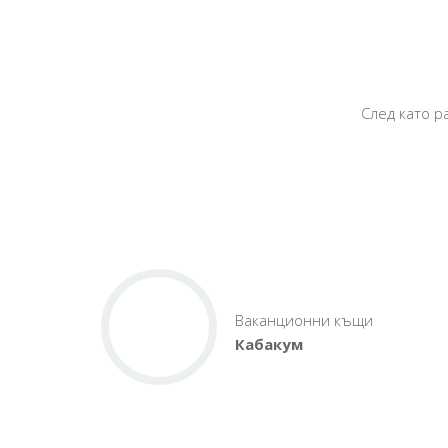
След като р
Ваканционни къщи
Кабакум