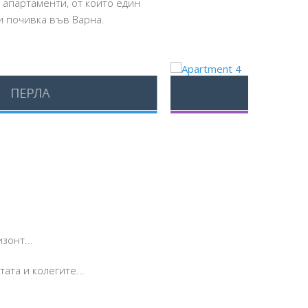
 апартаменти, от които един
Ви почивка във Варна.
РАКОВИНА
зонт...
ата и колегите...