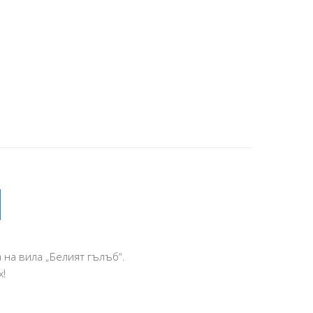
 на вила „Белият гълъб“.
х!