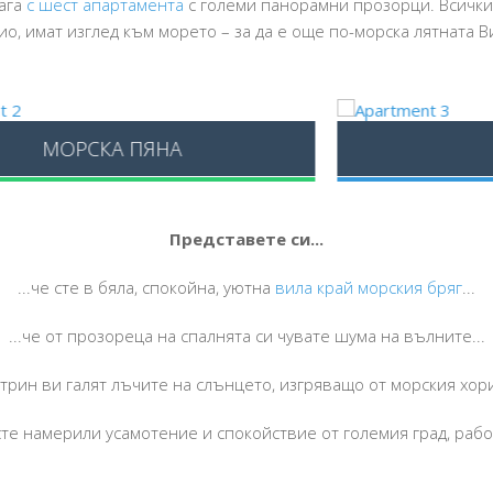
лага
с шест апартамента
с големи панорамни прозорци. Всички
ио, имат изглед към морето – за да е още по-морска лятната 
ПЕРЛА
Представете си...
...че сте в бяла, спокойна, уютна
вила край морския бряг
...
...че от прозореца на спалнята си чувате шума на вълните...
сутрин ви галят лъчите на слънцето, изгряващо от морския хори
 сте намерили усамотение и спокойствие от големия град, работ