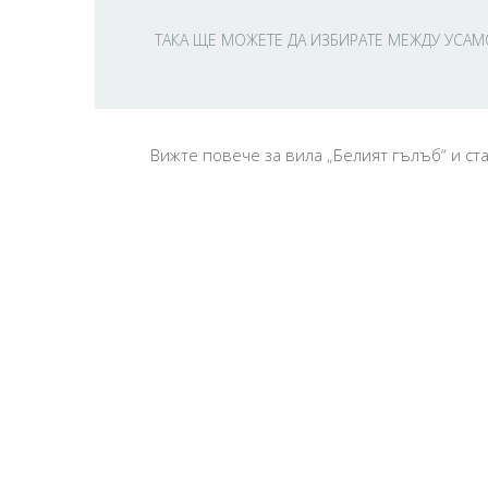
ТАКА ЩЕ МОЖЕТЕ ДА ИЗБИРАТЕ МЕЖДУ УСАМ
Вижте повече за вила „Белият гълъб“ и ст